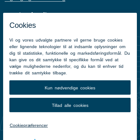
Kom hurtigt til
Skagen Lystbådehavns hjemmeside
Ålbæk Havns hjemmeside
Kontakt havnekontoret på Sæby Havn
Find os på
Facebook
Position: 57° 20′ 0″ N - 10° 32′ 1″ E
Translate